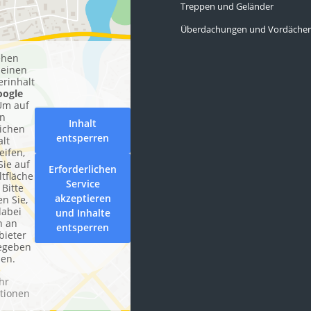
Treppen und Geländer
Überdachungen und Vordäche
ehen
 einen
erinhalt
oogle
Um auf
n
Inhalt
lichen
entsperren
alt
eifen,
Sie auf
Erforderlichen
ltfläche
Service
 Bitte
akzeptieren
n Sie,
dabei
und Inhalte
n an
entsperren
bieter
egeben
en.
hr
tionen