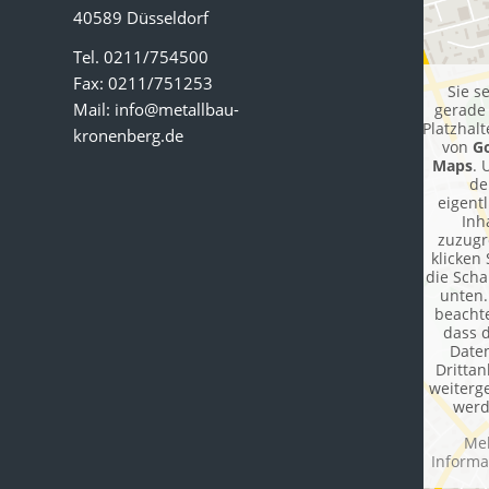
40589 Düsseldorf
Tel. 0211/754500
Fax: 0211/751253
Sie s
Mail:
info@metallbau-
gerade
Platzhalt
kronenberg.de
von
G
Maps
. 
de
eigent
Inh
zuzugr
klicken 
die Scha
unten.
beachte
dass 
Date
Drittan
weiterg
werd
Me
Informa